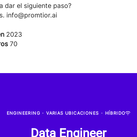
a dar el siguiente paso?
s. info@promtior.ai
en
2023
ros
70
ENGINEERING
·
VARIAS UBICACIONES
·
HÍBRIDO
Data Engineer