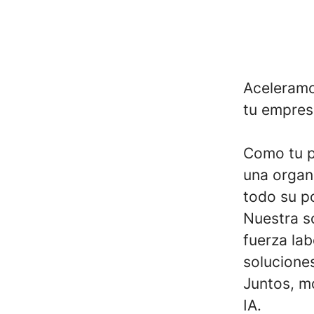
Aceleramos
tu empres
Como tu p
una organ
todo su p
Nuestra s
fuerza lab
solucione
Juntos, mo
IA.