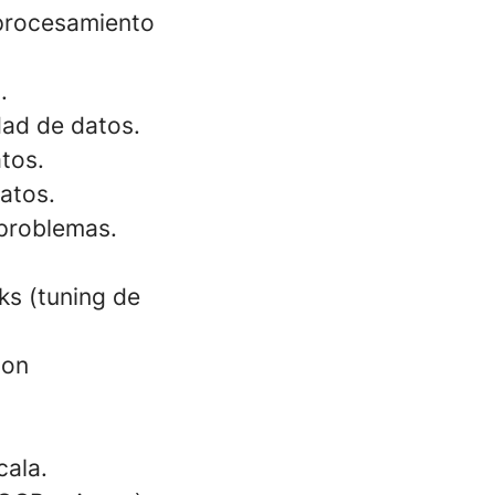
 procesamiento
.
dad de datos.
tos.
atos.
 problemas.
ks (tuning de
ion
cala.