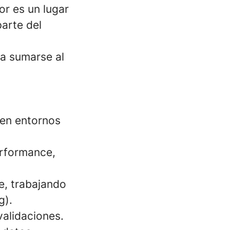
r es un lugar
arte del
a sumarse al
 en entornos
erformance,
e, trabajando
g).
alidaciones.