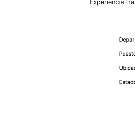
Experiencia tr
Depar
Puest
Ubica
Estad