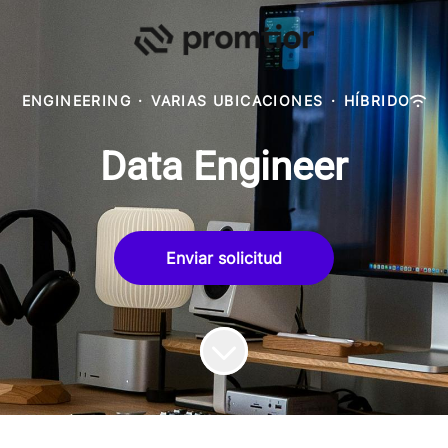
ENGINEERING
·
VARIAS UBICACIONES
·
HÍBRIDO
Data Engineer
Enviar solicitud