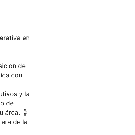
erativa en
sición de
nica con
tivos y la
do de
u área. 🤖
 era de la