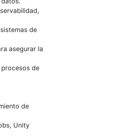
 datos.
servabilidad,
y sistemas de
ara asegurar la
y procesos de
amiento de
obs, Unity