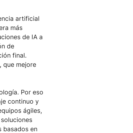
cia artificial
nera más
uciones de IA a
ón de
ón final.
, que mejore
ología. Por eso
aje continuo y
quipos ágiles,
 soluciones
s basados en