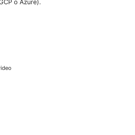
GCP o Azure).
video